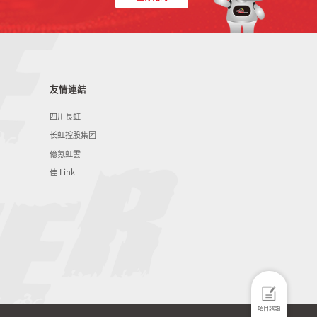
友情連結
四川長虹
长虹控股集团
億氪虹雲
佳 Link
項目諮詢