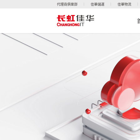
代理商俱樂部
佳華儲運
佳華物流