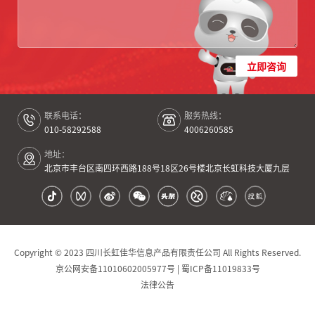
立即咨询
联系电话：
服务热线：
010-58292588
4006260585
地址：
北京市丰台区南四环西路188号18区26号楼北京长虹科技大厦九层
Copyright © 2023 四川长虹佳华信息产品有限责任公司 All Rights Reserved.
京公网安备11010602005977号 | 蜀ICP备11019833号
法律公告