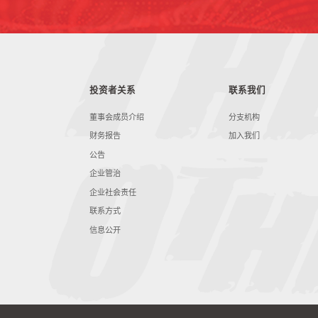
投资者关系
联系我们
董事会成员介绍
分支机构
财务报告
加入我们
公告
企业管治
企业社会责任
联系方式
信息公开