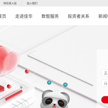
供应商入驻
加入我们
首页
走进佳华
数智服务
投资者关系
新闻