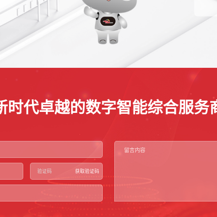
新时代卓越的数字智能综合服务
获取验证码