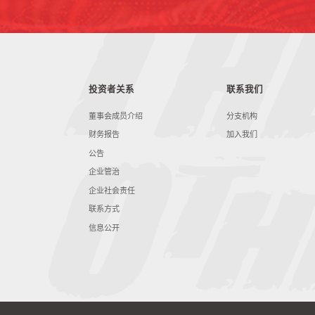
投资者关系
联系我们
董事会成员介绍
分支机构
财务报告
加入我们
公告
企业管治
企业社会责任
联系方式
信息公开