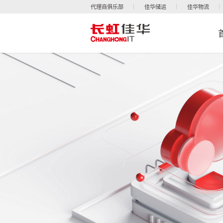
代理商俱乐部
佳华储运
佳华物流