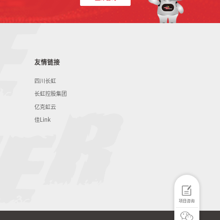
友情链接
四川长虹
长虹控股集团
亿克虹云
佳Link
项目咨询