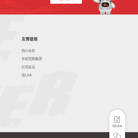
友情链接
四川长虹
长虹控股集团
亿克虹云
佳Link
项目咨询