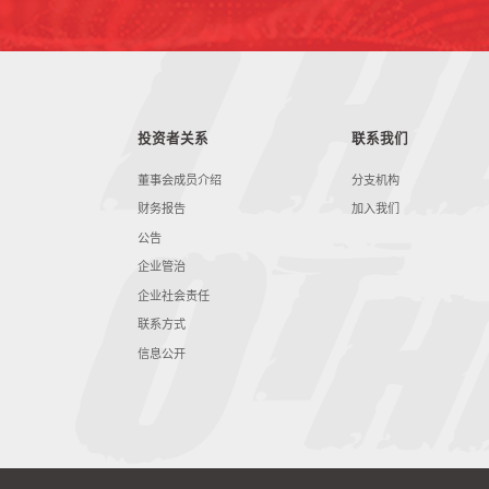
投资者关系
联系我们
董事会成员介绍
分支机构
财务报告
加入我们
公告
企业管治
企业社会责任
联系方式
信息公开