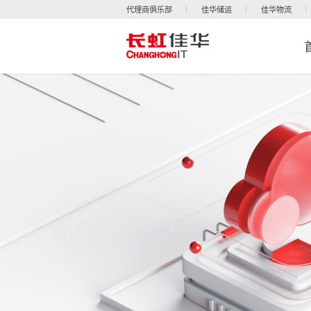
代理商俱乐部
佳华储运
佳华物流