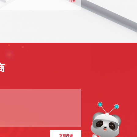
注册
商
立即咨询