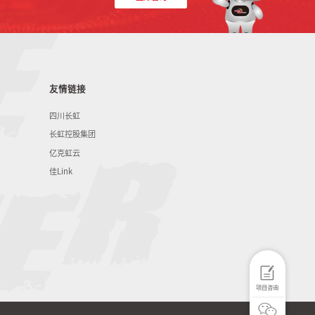
友情链接
四川长虹
长虹控股集团
亿克虹云
佳Link
项目咨询