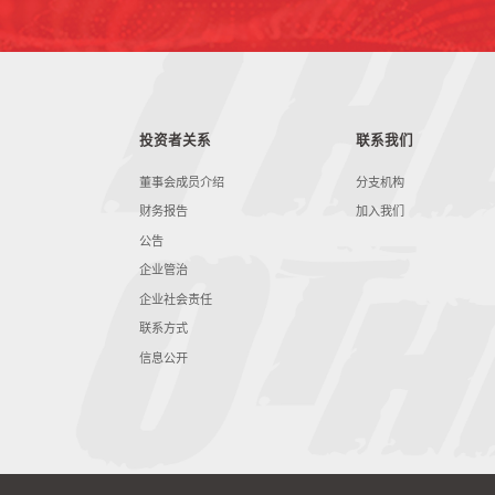
投资者关系
联系我们
董事会成员介绍
分支机构
财务报告
加入我们
公告
企业管治
企业社会责任
联系方式
信息公开