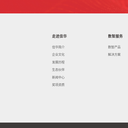
走进佳华
数智服务
佳华简介
数智产品
企业文化
解决方案
发展历程
生态伙伴
新闻中心
奖项资质