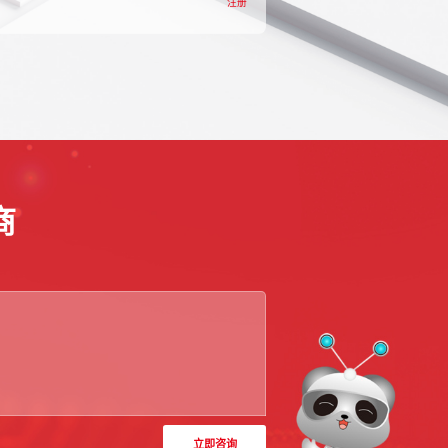
注册
商
立即咨询